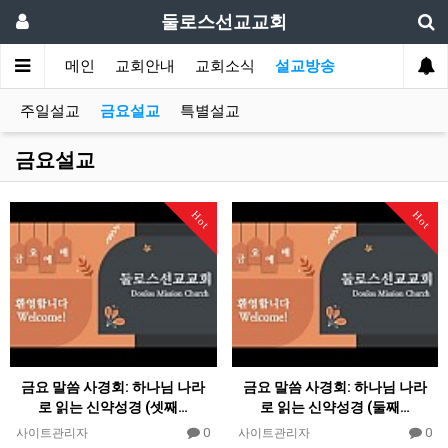
둘로스선교교회
메인
교회안내
교회소식
설교방송
주일설교
금요설교
특별설교
금요설교
Hot
Hot
금요 말씀 사경회: 하나님 나라
금요 말씀 사경회: 하나님 나라
로 읽는 신약성경 (셋째…
로 읽는 신약성경 (둘째…
0
0
사이트관리자
사이트관리자