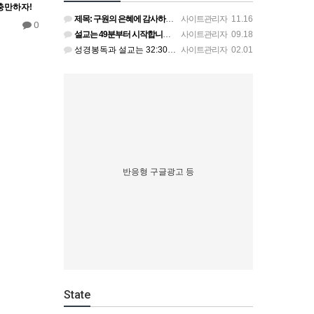
충만하자!
제목: 구원의 은혜에 감사하라! 본문: 로마서 10:9-15. 설교자: 황의정 목사 추수감사절에 감사를 묵상…
사이트관리자
11.16
0
설교는 49분부터 시작합니다. 믿음의 형제가 죄에 빠질 때 어떻게 도와줄 것인지를 가르칩니다. 형제가 실족하…
사이트관리자
09.18
성경봉독과 설교는 32:30에 시작됩니다.
사이트관리자
02.01
반응형 구글광고 등
State