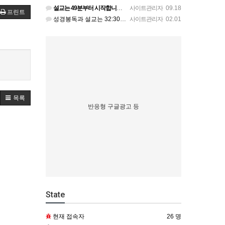
설교는 49분부터 시작합니다. 믿음의 형제가 죄에 빠질 때 어떻게 도와줄 것인지를 가르칩니다. 형제가 실족하…
사이트관리자
09.18
프린트
성경봉독과 설교는 32:30에 시작됩니다.
사이트관리자
02.01
목록
반응형 구글광고 등
State
현재 접속자
26 명