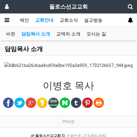
둘로스선교교회
메인
교회안내
교회소식
설교방송
비전
담임목사 소개
교역자 소개
오시는 길
담임목사 소개
이병호 목사
PC버전
둘로스선교교회
전화번호: 213-365-2942