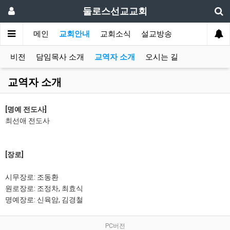
둘로스선교교회
메인
교회안내
교회소식
설교방송
비전
담임목사 소개
교역자 소개
오시는 길
교역자 소개
[명예 전도사]
최선애 전도사
[장로]
시무장로: 조동환
원로장로: 조정차, 최효식
명예장로: 신육암, 김경철
PC버전