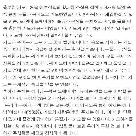
충분한 기도
—
처음 예루살렘의 황폐한 소식을 접한 지
4
개월 동안 슬
픔 중에 눈물과 금식으로 기도하였습니다
.
하나님께서 개입하실 수 있
을 만큼
,
또 왕이 느헤미야의 슬픔과 근심을 눈치채고 이유를 물을 만
큼 충분한 기도와 금식이었습니다
.
기도의 양이 차면 기적이 일어납니
다
.
기도하다가 낙심하지 말아야 할 이유입니다
.
기도와 준비
—
기도는 기도 중에 발전합니다
.
믿음으로 지속되는 기도
중에 하나님께서 응답하실 것이라는 확신을 얻습니다
.
눈물과 금식을
동반한 기도는 왕의 허락과 호의가 필요 하기에 왕에게 구할 구체적인
사항을 정리하였습니다
.
왕이 느헤미야의 슬픔을 알아채고 물었을 때
기도 중에 준비한 대로 요구하여 허락받습니다
.
예수님께서 가끔
“
내
가 네게 무엇을 하여 주기를 원하느냐
?”
고 물으셨습니다
.
구체적인 기
도는 구체적인 응답을 받을 수 있습니다
.
후하게 주시는 하나님
—
왕은 느헤미야의 구하는 것을 모두 허락할 뿐
만 아니라
,
구하지 않은 군대 장관과 마병을 보내어 호위하게 합니다
.
“
우리가 구하거나 생각하는 모든 것에 더 넘치도록 능히 하시는 하나
님
”
이십니다
(
엡
3:20).
기도의 사람은 후히 주시는 하나님에 대한 믿음
이 있기에 즐겁게 담대하게 끈질기게 기도할 수 있습니다
.
기도하기를
힘쓴다면 반드시 승리합니다
.
삶을 돌아보면 우리의 구한 것 보다 후
하게 주셨음을 깨닫고 감사하게 됩니다
.