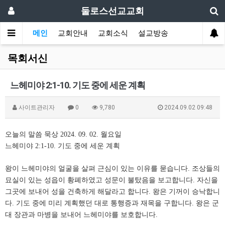
둘로스선교교회
메인
교회안내
교회소식
설교방송
목회서신
느헤미야 2:1-10. 기도 중에 세운 계획
사이트관리자
0
9,780
2024.09.02 09:48
오늘의 말씀 묵상
2024. 09. 02.
월요일
느헤미야
2:1-10.
기도 중에 세운 계획
왕이 느헤미야의 얼굴을 살펴 근심이 있는 이유를 묻습니다
.
조상들의
묘실이 있는 성읍이 황폐하였고 성문이 불탔음을 보고합니다
.
자신을
그곳에 보내어 성을 건축하게 해달라고 합니다
.
왕은 기꺼이 승낙합니
다
.
기도 중에 미리 계획했던 대로 통행증과 재목을 구합니다
.
왕은 군
대 장관과 마병을 보내어 느헤미야를 보호합니다
.