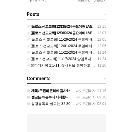
회원가입
|
정보찾기
Posts
+
[둘로스 선교교회] 12/13/2024 금요예배 LIVE
12.15
[둘로스 선교교회] 12/06/2024 금요예배 LIVE
12.07
[둘로스 선교교회] 11/29/2024 금요예배 LIVE
12.05
[둘로스 선교교회] 12/01/2024 주일예배 LIVE
12.05
[둘로스 선교교회] 11/22/2024 금요예배 LIVE
11.24
[둘로스선교교회] 11/17/2024 담임목사 취임예배 LIVE
11.24
요한계시록 2:1-11. 첫사랑을 회복하고 죽도록 충성하라!
11.20
Comments
+
제목: 구원의 은혜에 감사하라! 본문: 로마서 10:9-15. 설교자: 황의정 목사 추수감사절에 감사를 묵상…
사이트관리자
11.16
설교는 49분부터 시작합니다. 믿음의 형제가 죄에 빠질 때 어떻게 도와줄 것인지를 가르칩니다. 형제가 실족하…
사이트관리자
09.18
성경봉독과 설교는 32:30에 시작됩니다.
사이트관리자
02.01