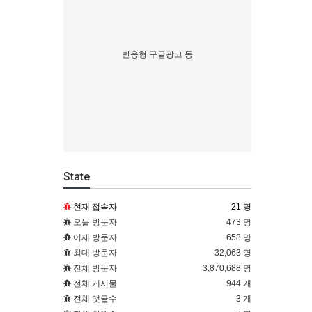
반응형 구글광고 등
State
현재 접속자
21 명
오늘 방문자
473 명
어제 방문자
658 명
최대 방문자
32,063 명
전체 방문자
3,870,688 명
전체 게시물
944 개
전체 댓글수
3 개