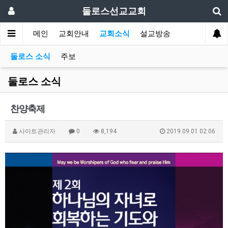
둘로스선교교회
메인
교회안내
교회소식
설교방송
둘로스 소식
주보
둘로스 소식
찬양축제
사이트관리자
0
8,194
2019.09.01 02:06