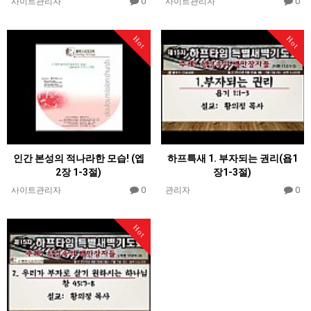
0
0
사이트관리자
사이트관리자
Hot
Hot
인간 본성의 적나라한 모습! (엡
하프특새 1. 부자되는 권리(욥1
2장 1-3절)
장1-3절)
0
0
사이트관리자
관리자
Hot