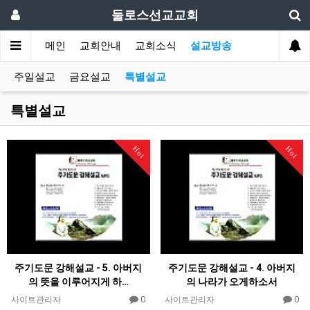
둘로스선교교회
메인
교회안내
교회소식
설교방송
주일설교
금요설교
특별설교
특별설교
Hot
Hot
주기도문 강해설교 - 5. 아버지
주기도문 강해설교 - 4. 아버지
의 뜻을 이루어지게 하…
의 나라가 오게하소서
0
0
사이트관리자
사이트관리자