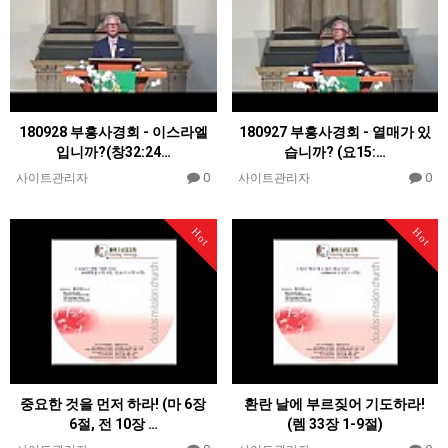
180928 부흥사경회 - 이스라엘
180927 부흥사경회 - 열매가 있
입니까?(창32:24…
습니까? (요15:…
0
0
사이트관리자
사이트관리자
Hot
Hot
중요한 것을 먼저 하라! (마 6장
환란 날에 부르짖어 기도하라!
6절, 전 10장 …
(렘 33장 1-9절)