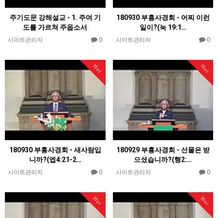
주기도문 강해설교 - 1. 주여 기
180930 부흥사경회 - 어찌 이런
도를 가르쳐 주옵소서
일이?(눅 19:1…
0
0
사이트관리자
사이트관리자
Hot
Hot
180930 부흥사경회 - 새사람입
180929 부흥사경회 - 선물은 받
니까?(엡4:21-2…
으셨습니까?(행2:…
0
0
사이트관리자
사이트관리자
Hot
Hot