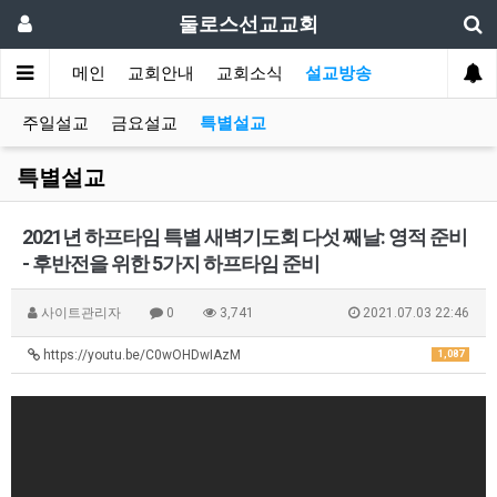
둘로스선교교회
메인
교회안내
교회소식
설교방송
주일설교
금요설교
특별설교
특별설교
2021년 하프타임 특별 새벽기도회 다섯 째날: 영적 준비
- 후반전을 위한 5가지 하프타임 준비
사이트관리자
0
3,741
2021.07.03 22:46
https://youtu.be/C0wOHDwIAzM
1,087