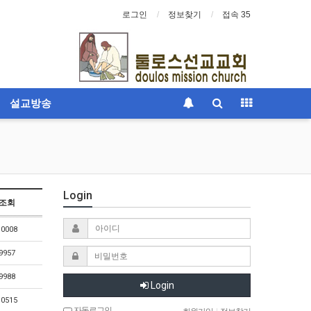
로그인
정보찾기
접속 35
설교방송
Login
조회
10008
9957
9988
Login
10515
자동로그인