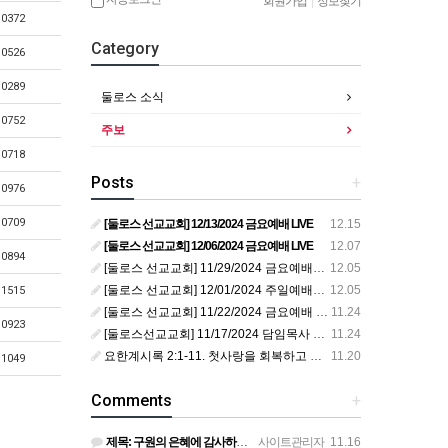
회원가입
|
정보찾기
10372
Category
10526
10289
둘로스 소식
10752
주보
10718
Posts
+
10976
10709
[둘로스 선교교회] 12/13/2024 금요예배 LIVE
12.15
[둘로스 선교교회] 12/06/2024 금요예배 LIVE
12.07
10894
[둘로스 선교교회] 11/29/2024 금요예배 LIVE
12.05
[둘로스 선교교회] 12/01/2024 주일예배 LIVE
12.05
11515
[둘로스 선교교회] 11/22/2024 금요예배 LIVE
11.24
10923
[둘로스선교교회] 11/17/2024 담임목사 취임예배 LIVE
11.24
요한계시록 2:1-11. 첫사랑을 회복하고 죽도록 충성하라!
11.20
11049
Comments
+
제목: 구원의 은혜에 감사하라! 본문: 로마서 10:9-15. 설교자: 황의정 목사 추수감사절에 감사를 묵상…
사이트관리자
11.16