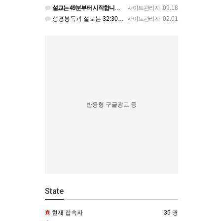
설교는 49분부터 시작합니다. 믿음의 형제가 죄에 빠질 때 어떻게 도와줄 것인지를 가르칩니다. 형제가 실족하…
사이트관리자
09.18
성경봉독과 설교는 32:30에 시작됩니다.
사이트관리자
02.01
반응형 구글광고 등
State
현재 접속자
35 명