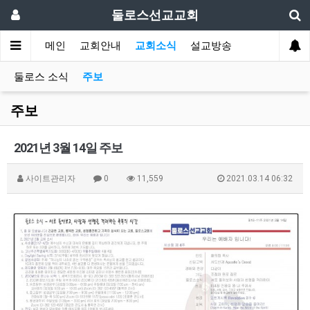
둘로스선교교회
메인
교회안내
교회소식
설교방송
둘로스 소식
주보
주보
2021년 3월 14일 주보
사이트관리자
0
11,559
2021.03.14 06:32